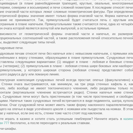
ециевидные (в плане равнобедренная трапеция), круглые, овальные, многогранны
терики, семерики и восьмерики) и печи сложной геометрии. К последним относят печи
ане очаговой части которых лежат сложные геометрические фигуры. При определени
етрической формы значение имеет только форма очаговой части. Форма напечья в
ание не принимается. Так, прямоугольной будет считаться печь с круглым ил
огранным в плане напечьем. Прямоугольными также считаются печи, одна из четырё
он очага которой является вогнутой или выпуклой, а остальные прямые.
висимости от геометрической формы очаговой части и напечья, их размеров
орциональных соотношений частей, а также расположения печей относительно печно
ы, выделяют следующие типы печей.
ундуковые печи.
ндуковым печам относят печи без напечья или с невысоким напечьем, с прямыми ил
онёнными к верху стенками, образующими в плане прямоугольник. Сундуковые печ
ставлены следующими вариантами: (1) квадрат в плане - лобовая и боковые стенк
ы (четверик); (2) прямоугольник в плане - лобовая стенка шире боковых или наоборот
прямоугольник, у которого широкая сторона (лобовая стенка) представляет собо
шого радиуса дугу или ломаную линию.
тектурная композиция сундуковых печей всегда простая: опечье (факультативно) 
. Стенки очага выстраиваются, как минимум, на три ряда стенных кафель и, ка
ило, либо вообще не имеют тектонического членения, либо разделены только п
зонтали (вертикальное членение встречается редко). Стенки напечья ниже стено
а. Сундуковые печи могут быть пристенными (в том числе простенными) и свободн
щими. Напечья таких сундуковых печей встречаются в виде педимента, шатра, купол
бочки. Очаг сундуковой печи может иметь также форму наклонного параллелепипеда
щего на опечье в виде усечённого цоколя с ножками или пьедестала на ножках. В это
ае у напечья, если оно есть, стенки тоже часто стоят под наклоном.
те играть в казино и хотите стать успешным гемблером? Начните играть в
казин
ан 777
бесплатно, а после переходите к реальным ставкам.
ечи-шкафы.