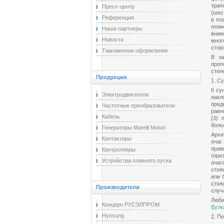
трап
Пресс-центр
(шес
Референция
в пл
геом
Наши партнеры
вним
Новости
мног
стор
Таможенное оформление
В за
проп
стен
Продукция
1. С
К су
Электродвигатели
накл
пред
Частотные преобразователи
равн
Кабель
(3) 
боль
Генераторы Marelli Motori
Архи
Контакторы
очаг
прав
Контроллеры
гори
Устройства плавного пуска
очаг
стоя
или 
стоя
Производители
случ
Люби
Концерн РУСЭЛПРОМ
Вулк
Hyosung
2. П