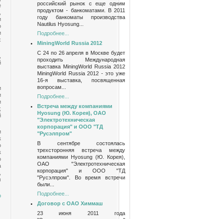
российский рынок с еще одним
е
продуктом - банкоматами. В 2011
,
году банкоматы производства
и
Nautilus Hyosung...
о
и
Подробнее...
х
MiningWorld Russia 2012
С 24 по 26 апреля в Москве будет
,
проходить Международная
й
выставка MiningWorld Russia 2012
MiningWorld Russia 2012 - это уже
16-я выставка, посвященная
вопросам...
и
и
Подробнее...
и
Встреча между компаниями
;
Hyosung (Ю. Корея), ОАО
й
"Электротехническая
корпорация" и ООО "ТД
и
"Русэлпром"
к
В сентябре состоялась
о
трехсторонняя встреча между
к
компаниями Hyosung (Ю. Корея),
о
ОАО "Электротехническая
а
корпорация" и ООО "ТД
,
"Русэлпром". Во время встречи
м
были...
Подробнее...
о
Договор с ОАО Химмаш
23 июня 2011 года