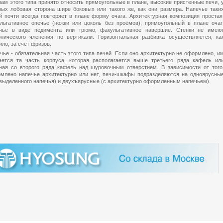
чам этого типа принято относить прямоугольные в плане, высокие пристенные печи, 
рых лобовая сторона шире боковых или такого же, как они размера. Напечье таки
й почти всегда повторяет в плане форму очага. Архитектурная композиция простая
льтативное опечье (ножки или цоколь без проёмов); прямоугольный в плане очаг
чье в виде педимента или трюмо; факультативное навершие. Стенки не имею
онического членения по вертикали. Горизонтальная разбивка осуществляется, ка
ило, за счёт фризов.
чье - обязательная часть этого типа печей. Если оно архитектурно не оформлено, и
ается та часть корпуса, которая располагается выше третьего ряда кафель ил
ная со второго ряда кафель над шуровочным отверстием. В зависимости от того
млено напечье архитектурно или нет, печи-шкафы подразделяются на одноярусны
 выделенного напечья) и двухъярусные (с архитектурно оформленным напечьем).