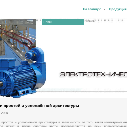
На главную
Продукция
Искать...
и простой и усложнённой архитектуры
3.2020
 простой и усложнённой архитектуры в зависимости от того, какая геометрическа
ра лежит в плане очаговой части, подразделяются на печи прямоугольные