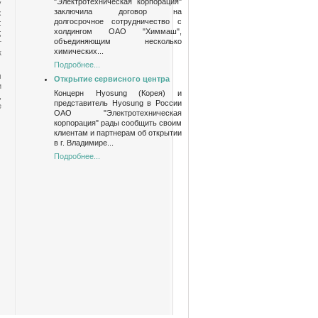
"Электротехническая корпорация"
у
заключила договор на
х
долгосрочное сотрудничество с
:
холдингом ОАО "Химмаш",
;
объединяющим несколько
т
химических...
к
Подробнее...
м
Открытие сервисного центра
и
Концерн Hyosung (Корея) и
,
представитель Hyosung в России
е
ОАО "Электротехническая
корпорация" рады сообщить своим
клиентам и партнерам об открытии
в г. Владимире...
Подробнее...