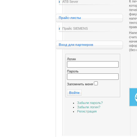
К пе
ATB Sever
кото
пече
факу
Прайс-листы
напе
тект
прав
Прайс SIEMENS
Напе
счит
начи
Вход для партнеров
офор
(без
Логин
Пароль
Запомнить меня
Забыли пароль?
Забыли логин?
Регистрация