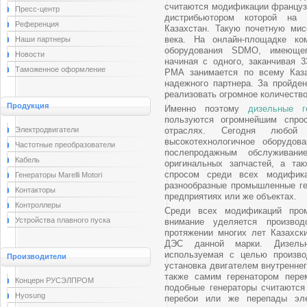
считаются модификации француз
Пресс-центр
дистрибьютором которой на 
Референция
Казахстан. Такую почетную ми
века. На онлайн-площадке ко
Наши партнеры
оборудования SDMO, имеющег
Новости
начиная с одного, заканчивая 
Таможенное оформление
РМА занимается по всему Каза
надежного партнера. За пройде
реализовать огромное количество
Продукция
Именно поэтому
дизельные г
пользуются огромнейшим спро
Электродвигатели
отраслях. Сегодня любо
высокотехнологичное оборудо
Частотные преобразователи
послепродажным обслуживани
Кабель
оригинальных запчастей, а та
спросом среди всех модифика
Генераторы Marelli Motori
разнообразные промышленные ге
Контакторы
предприятиях или же объектах.
Контроллеры
Среди всех модификаций про
Устройства плавного пуска
внимание уделяется производ
протяжении многих лет Казахск
ДЭС данной марки. Дизельн
используемая с целью произво
Производители
установка двигателем внутреннег
также самим геренатором пере
Концерн РУСЭЛПРОМ
подобные генераторы считаются
Hyosung
перебои или же перепады эле